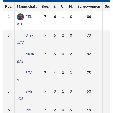
Pos.
Mannschaft
Beg.
S.
U.
N.
Sp. gewonnen
Sp. 
1
FEL-
7
6
1
0
86
ALB
2
DIE-
7
5
2
0
73
XAV
3
MOR-
7
5
0
2
82
BAS
4
STA-
7
4
0
3
75
VIC
5
SVE-
7
3
1
3
50
JOS
6
PAB-
7
2
0
5
48