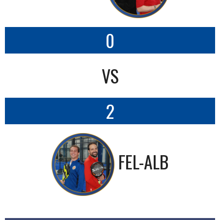
0
VS
2
FEL-ALB