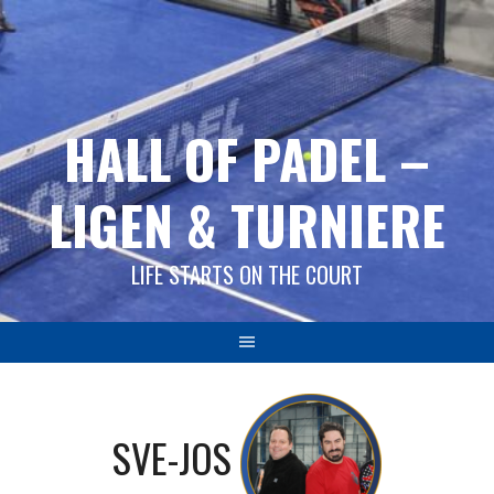
Springe
zum
Inhalt
HALL OF PADEL –
LIGEN & TURNIERE
LIFE STARTS ON THE COURT
SVE-JOS