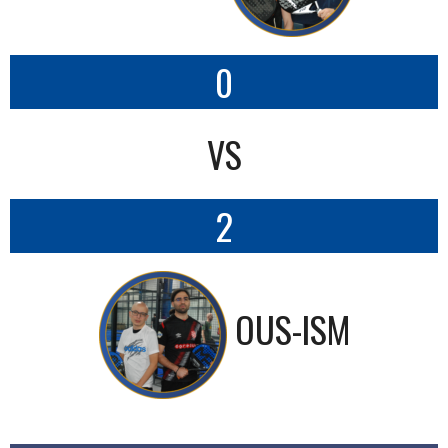
0
VS
2
OUS-ISM